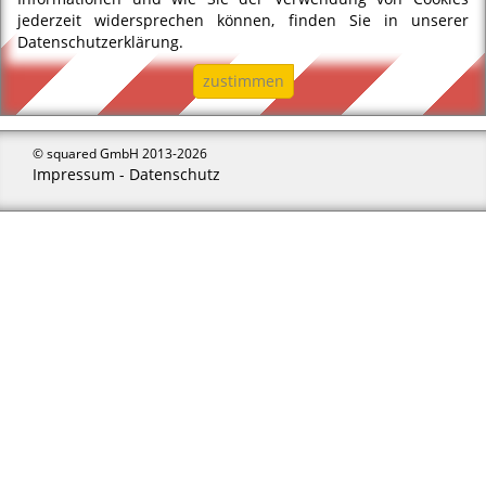
jederzeit widersprechen können, finden Sie in unserer
Ich habe die
Datenschutzerklärung
Datenschutzerklärung
.
gelesen und akzeptiere sie
zustimmen
Registrieren
©
squared GmbH
2013-2026
Impressum
-
Datenschutz