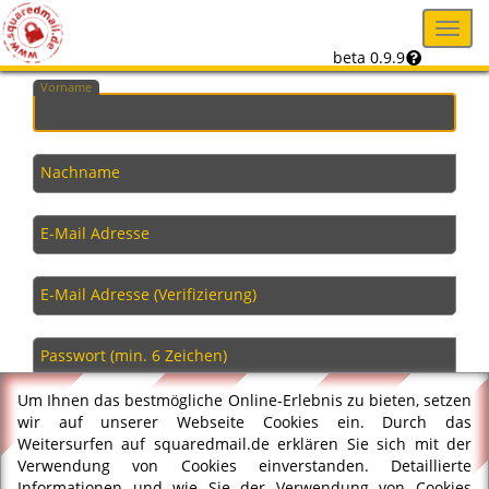
Toggl
navig
beta 0.9.9
Vorname
Nachname
E-Mail Adresse
E-Mail Adresse (Verifizierung)
Passwort (min. 6 Zeichen)
Um Ihnen das bestmögliche Online-Erlebnis zu bieten, setzen
Passwort (Verifizierung)
wir auf unserer Webseite Cookies ein. Durch das
Weitersurfen auf squaredmail.de erklären Sie sich mit der
Ich habe die
Nutzungsbedingungen
Verwendung von Cookies einverstanden. Detaillierte
gelesen und akzeptiere sie
Informationen und wie Sie der Verwendung von Cookies